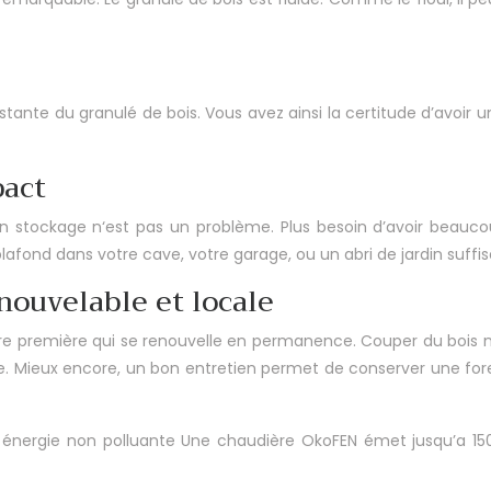
stante du granulé de bois. Vous avez ainsi la certitude d’avoir u
pact
on stockage n‘est pas un problème.
Plus besoin d’avoir beauco
lafond dans votre cave, votre garage, ou un abri de jardin suffi
nouvelable et locale
ère première qui se renouvelle en permanence. Couper du bois n
le. Mieux encore, un bon entretien permet de conserver une fo
énergie non polluante
Une chaudière OkoFEN émet jusqu’a 150