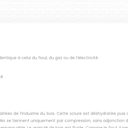
dentique à celui du fioul, du gaz ou de l‘électricité.
sé
raitées de l’industrie du bois. Cette sciure est déshydratée pu
lés se tiennent uniquement par compression, sans adjonction 
 remarquable.
Le granulé de bois est fluide. Comme le fioul, il